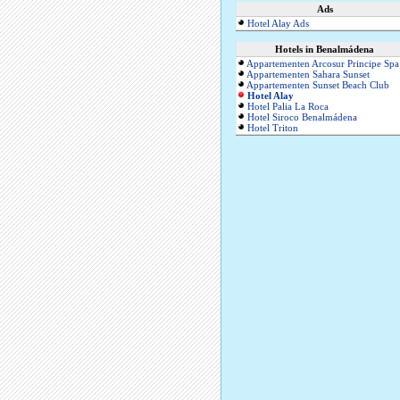
Ads
Hotel Alay Ads
Hotels in Benalmádena
Appartementen Arcosur Principe Spa
Appartementen Sahara Sunset
Appartementen Sunset Beach Club
Hotel Alay
Hotel Palia La Roca
Hotel Siroco Benalmádena
Hotel Triton