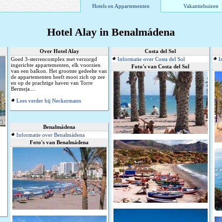
Hotels en Appartementen
Vakantiehuizen
Hotel Alay in Benalmádena
Over Hotel Alay
Costa del Sol
Goed 3-sterrencomplex met verzorgd
Informatie over Costa del Sol
I
ingerichte appartementen, elk voorzien
Foto's van Costa del Sol
van een balkon. Het grootste gedeelte van
de appartementen heeft mooi zich op zee
en op de prachtige haven van Torre
Bermeja....
Lees verder bij Neckermann
Benalmádena
Informatie over Benalmádena
Foto's van Benalmádena