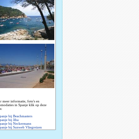
r meer informatie, foto's en
omodaties in Spanje klik op deze
s:
panje bij Beachmasters
panje bij Jiba
panje bij Neckermann
panje bij Sunweb Vliegreizen