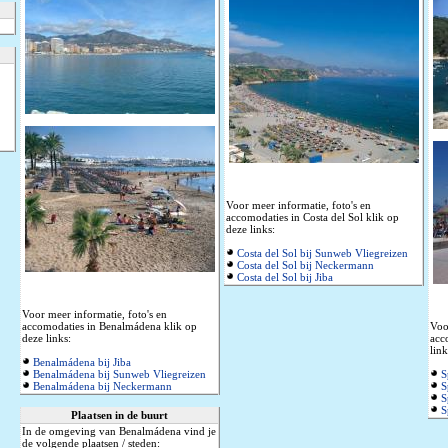
Voor meer informatie, foto's en
accomodaties in Costa del Sol klik op
deze links:
Costa del Sol bij Sunweb Vliegreizen
Costa del Sol bij Neckermann
Costa del Sol bij Jiba
Voor meer informatie, foto's en
accomodaties in Benalmádena klik op
Voo
deze links:
acc
link
Benalmádena bij Jiba
Benalmádena bij Sunweb Vliegreizen
S
Benalmádena bij Neckermann
S
S
S
Plaatsen in de buurt
In de omgeving van Benalmádena vind je
de volgende plaatsen / steden: