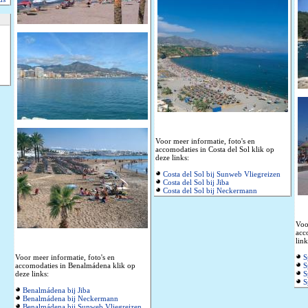
Voor meer informatie, foto's en
accomodaties in Costa del Sol klik op
deze links:
Costa del Sol bij Sunweb Vliegreizen
Costa del Sol bij Jiba
Costa del Sol bij Neckermann
Voo
acc
link
Voor meer informatie, foto's en
S
accomodaties in Benalmádena klik op
S
deze links:
S
S
Benalmádena bij Jiba
Benalmádena bij Neckermann
Benalmádena bij Sunweb Vliegreizen