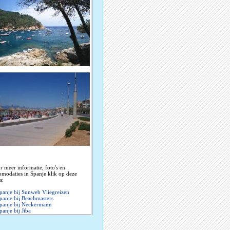
r meer informatie, foto's en
omodaties in Spanje klik op deze
s:
panje bij Sunweb Vliegreizen
panje bij Beachmasters
panje bij Neckermann
panje bij Jiba