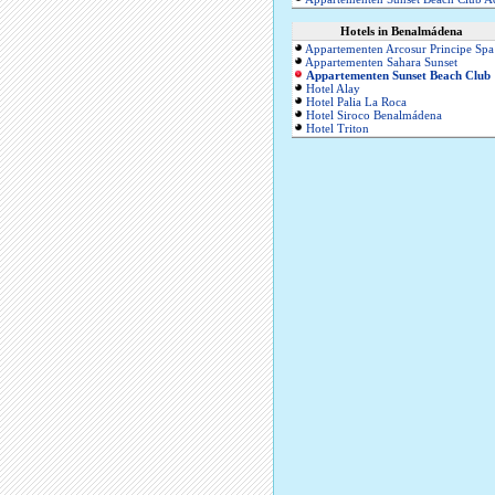
Hotels in Benalmádena
Appartementen Arcosur Principe Spa
Appartementen Sahara Sunset
Appartementen Sunset Beach Club
Hotel Alay
Hotel Palia La Roca
Hotel Siroco Benalmádena
Hotel Triton