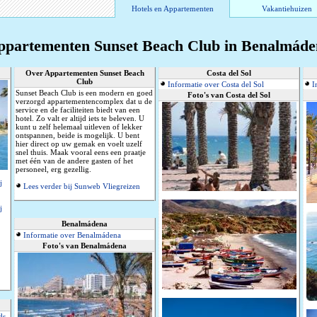
Hotels en Appartementen
Vakantiehuizen
ppartementen Sunset Beach Club in Benalmáde
Over Appartementen Sunset Beach
Costa del Sol
Club
Informatie over Costa del Sol
I
Sunset Beach Club is een modern en goed
Foto's van Costa del Sol
verzorgd appartementencomplex dat u de
service en de faciliteiten biedt van een
hotel. Zo valt er altijd iets te beleven. U
kunt u zelf helemaal uitleven of lekker
ontspannen, beide is mogelijk. U bent
hier direct op uw gemak en voelt uzelf
snel thuis. Maak vooral eens een praatje
met één van de andere gasten of het
personeel, erg gezellig.
j
Lees verder bij Sunweb Vliegreizen
j
Benalmádena
Informatie over Benalmádena
Foto's van Benalmádena
ds