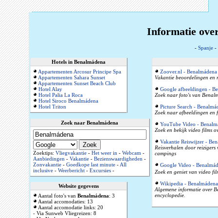
Informatie ove
-
Spanje
-
Hotels in Benalmádena
Appartementen Arcosur Principe Spa
Zoover.nl - Benalmádena
Appartementen Sahara Sunset
Vakantie beoordelingen en r
Appartementen Sunset Beach Club
Hotel Alay
Google afbeeldingen - B
Hotel Palia La Roca
Zoek naar foto's van Benalm
Hotel Siroco Benalmádena
Hotel Triton
Picture Search - Benalmá
Zoek naar afbeeldingen en 
Zoek naar Benalmádena
YouTube Video - Benalm
Zoek en bekijk video films 
Vakantie Reiswijzer - Be
Reisverhalen door reizigers
Zoektips:
Vliegvakantie
-
Het weer in
-
Webcam
-
campings
Aanbiedingen
-
Vakantie
-
Bezienswaardigheden
-
Zonvakantie
-
Goedkope last minute
-
All
Google Video - Benalmá
inclusive
-
Weerbericht
-
Excursies
-
Zoek en geniet van video fi
Wikipedia - Benalmádena
Website gegevens
Algemene informatie over Be
encyclopedie.
Aantal foto's van
Benalmádena
: 3
Aantal accomodaties: 13
Aantal accomodatie links: 20
- Via Sunweb Vliegreizen: 8