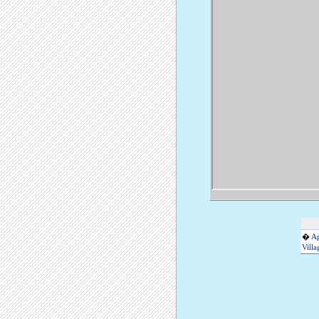
�
Ap
Villa