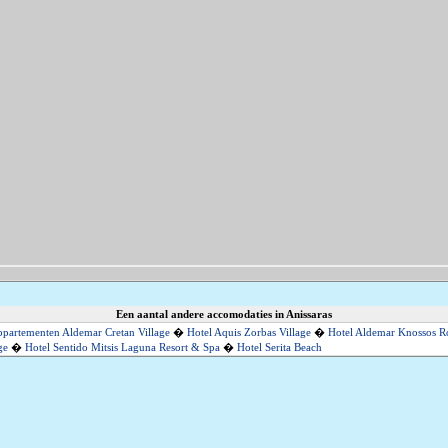
Een aantal andere accomodaties in Anissaras
partementen Aldemar Cretan Village
�
Hotel Aquis Zorbas Village
�
Hotel Aldemar Knossos R
ge
�
Hotel Sentido Mitsis Laguna Resort & Spa
�
Hotel Serita Beach