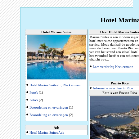
Hotel Marina
Hotel Marina Suites
Over Hotel Marina Suites
Marina Suites is een modern inger
hotel met ruime appartementen en
service. Mede dankzij de goede li
naast de haven van Puerto Rico en
ver van het strand een ideaal hotel
het zwembad heeft u een schittere
uitzicht ove...
Lees verder bij Neckermann
Puerto Rico
Hotel Marina Suites bij Neckermann
Informatie over Puerto Rico
Foto's
(1)
Foto's van Puerto Rico
Foto's
(2)
Beoordeling en ervaringen
(1)
Beoordeling en ervaringen
(2)
Ads
Hotel Marina Suites Ads