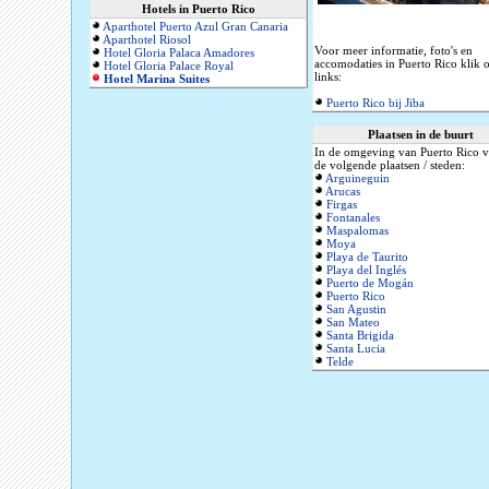
Hotels in Puerto Rico
Aparthotel Puerto Azul Gran Canaria
Aparthotel Riosol
Voor meer informatie, foto's en
Hotel Gloria Palaca Amadores
accomodaties in Puerto Rico klik 
Hotel Gloria Palace Royal
links:
Hotel Marina Suites
Puerto Rico bij Jiba
Plaatsen in de buurt
In de omgeving van Puerto Rico v
de volgende plaatsen / steden:
Arguineguin
Arucas
Firgas
Fontanales
Maspalomas
Moya
Playa de Taurito
Playa del Inglés
Puerto de Mogán
Puerto Rico
San Agustin
San Mateo
Santa Brigida
Santa Lucia
Telde