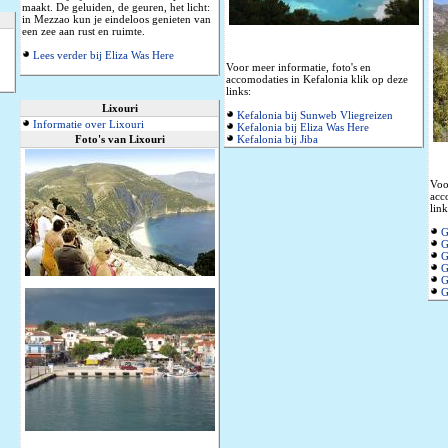
maakt. De geluiden, de geuren, het licht:
in Mezzao kun je eindeloos genieten van
een zee aan rust en ruimte.
Lees verder bij Eliza Was Here
Voor meer informatie, foto's en
accomodaties in Kefalonia klik op deze
links:
Lixouri
Kefalonia bij Sunweb Vliegreizen
Informatie over Lixouri
Kefalonia bij Eliza Was Here
Foto's van Lixouri
Kefalonia bij Jiba
Voo
acc
link
G
G
G
G
G
G