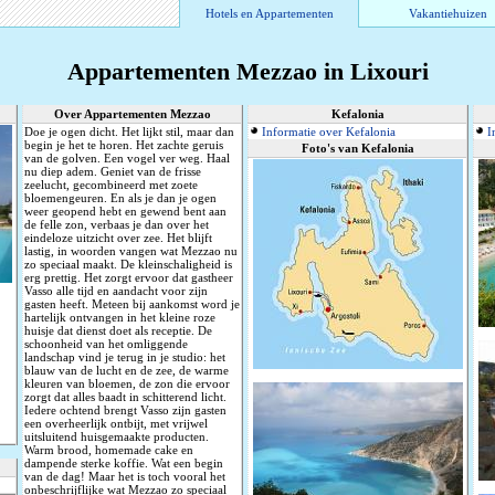
Hotels en Appartementen
Vakantiehuizen
Appartementen Mezzao in Lixouri
Over Appartementen Mezzao
Kefalonia
Doe je ogen dicht. Het lijkt stil, maar dan
Informatie over Kefalonia
I
begin je het te horen. Het zachte geruis
Foto's van Kefalonia
van de golven. Een vogel ver weg. Haal
nu diep adem. Geniet van de frisse
zeelucht, gecombineerd met zoete
bloemengeuren. En als je dan je ogen
weer geopend hebt en gewend bent aan
de felle zon, verbaas je dan over het
eindeloze uitzicht over zee. Het blijft
lastig, in woorden vangen wat Mezzao nu
zo speciaal maakt. De kleinschaligheid is
erg prettig. Het zorgt ervoor dat gastheer
Vasso alle tijd en aandacht voor zijn
gasten heeft. Meteen bij aankomst word je
hartelijk ontvangen in het kleine roze
huisje dat dienst doet als receptie. De
schoonheid van het omliggende
landschap vind je terug in je studio: het
blauw van de lucht en de zee, de warme
kleuren van bloemen, de zon die ervoor
zorgt dat alles baadt in schitterend licht.
Iedere ochtend brengt Vasso zijn gasten
een overheerlijk ontbijt, met vrijwel
uitsluitend huisgemaakte producten.
Warm brood, homemade cake en
dampende sterke koffie. Wat een begin
van de dag! Maar het is toch vooral het
onbeschrijflijke wat Mezzao zo speciaal