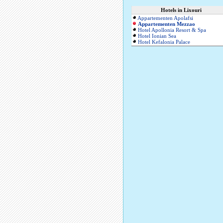
Hotels in Lixouri
Appartementen Apolafsi
Appartementen Mezzao
Hotel Apollonia Resort & Spa
Hotel Ionian Sea
Hotel Kefalonia Palace