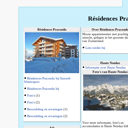
Résidences Pr
Résidences Pracondu
Over Résidences Pracond
Mooie appartementen met prachti
uitzicht, gelegen in het grootste s
van Zwitserland.
Lees verder bij
Haute Nendaz
Informatie over Haute Nendaz
Foto's van Haute Nendaz
Résidences Pracondu bij Sunweb
Wintersport
Résidences Pracondu bij
Foto's
(1)
Foto's
(2)
Beoordeling en ervaringen
(1)
Beoordeling en ervaringen
(2)
Voor meer informatie, foto's en
accomodaties in Haute Nendaz kli
Ads