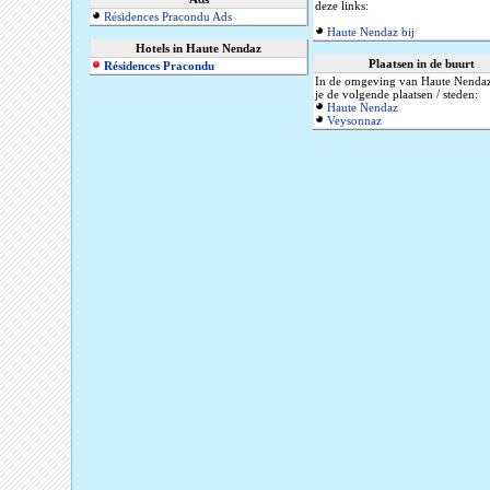
deze links:
Résidences Pracondu Ads
Haute Nendaz bij
Hotels in Haute Nendaz
Plaatsen in de buurt
Résidences Pracondu
In de omgeving van Haute Nenda
je de volgende plaatsen / steden:
Haute Nendaz
Veysonnaz