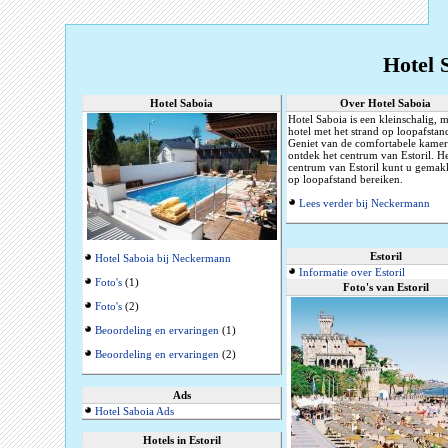
Hotel 
Hotel Saboia
Over Hotel Saboia
Hotel Saboia is een kleinschalig, 
hotel met het strand op loopafstan
Geniet van de comfortabele kamer
ontdek het centrum van Estoril. H
centrum van Estoril kunt u gemakk
op loopafstand bereiken.
Lees verder bij Neckermann
Estoril
Hotel Saboia bij Neckermann
Informatie over Estoril
Foto's
(1)
Foto's van Estoril
Foto's
(2)
Beoordeling en ervaringen
(1)
Beoordeling en ervaringen
(2)
Ads
Hotel Saboia Ads
Hotels in Estoril