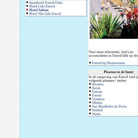
Aparthotel Estoril Eden
Hotel Lido Estoril
Hotel Saboia
Hotel Vila Gale Estoril
Voor meer informatie, foto's en
accomodaties in Estoril klik op dez
Estoril bij Neckermann
Plaatsen in de buurt
In de omgeving van Estoril vind j
volgende plaatsen / steden:
Alvados
Azoia
Cascais
Estoril
Lissabon
Obidos
Sao Marthinho do Porto
Setúbal
Sintra