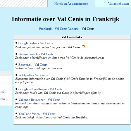
Hotels en Appartementen
Vakantiehuizen
Informatie over Val Cenis in Frankrijk
-
Frankrijk
-
Val Cenis Vanoise
- Val Cenis
Val Cenis links
Google Video - Val Cenis
Zoek en geniet van video filmpjes over Val Cenis.
Picture Search - Val Cenis
Zoek naar afbeeldingen en foto's van Val Cenis via picsearch.com
Zoover.nl - Val Cenis
Vakantie beoordelingen en reviews.
Wikipedia - Val Cenis
Algemene informatie over Val Cenis (Val Cenis Vanoise in Frankrijk) in de online
encyclopedie.
Google afbeeldingen - Val Cenis
nute
-
Zoek naar foto's van Val Cenis via Google afbeeldingen (foto's).
ntie
-
Vakantie Reiswijzer - Val Cenis
Reisverhalen door reizigers van vakantie bestemmingen, hotels, appartementen en
campings
YouTube Video - Val Cenis
Zoek en bekijk video films over Val Cenis via YouTube.