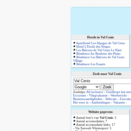
Hotels in Val Cenis
Aparthotel Les Alpages de Val Cenis
Hotel L'Etoile des Neiges
Les Balcons de Val Cenis Le Haut
Résidence Au Bonheur des Pistes
Résidence Les Balcons de Val Cenis
Village
Résidence Les Essarts
Zoek naar Val Cenis
Zoektips:
All inclusive
-
Goedkope last mi
Excursies
-
Vliegvakantie
-
Weerbericht
-
Bezienswaardigheden
-
Webcam
-
Zonvaka
Het weer in
-
Aanbiedingen
-
Vakantie
-
Website gegevens
Aantal foto's van
Val Cenis
: 2
Aantal accomodaties: 7
Aantal accomodatie links: 17
- Via Sunweb Wintersport: 5