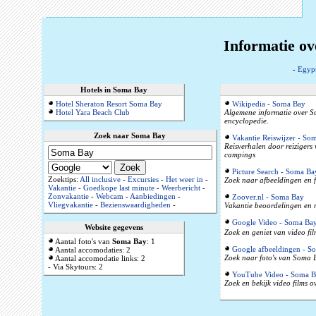
Informatie o
-
Egyp
Hotels in Soma Bay
Hotel Sheraton Resort Soma Bay
Wikipedia - Soma Bay
Hotel Yara Beach Club
Algemene informatie over S
encyclopedie.
Zoek naar Soma Bay
Vakantie Reiswijzer - So
Reisverhalen door reizigers
campings
Picture Search - Soma Ba
Zoektips:
All inclusive
-
Excursies
-
Het weer in
-
Zoek naar afbeeldingen en 
Vakantie
-
Goedkope last minute
-
Weerbericht
-
Zonvakantie
-
Webcam
-
Aanbiedingen
-
Zoover.nl - Soma Bay
Vliegvakantie
-
Bezienswaardigheden
-
Vakantie beoordelingen en r
Google Video - Soma Ba
Website gegevens
Zoek en geniet van video fi
Aantal foto's van
Soma Bay
: 1
Google afbeeldingen - S
Aantal accomodaties: 2
Zoek naar foto's van Soma B
Aantal accomodatie links: 2
- Via Skytours: 2
YouTube Video - Soma B
Zoek en bekijk video films 