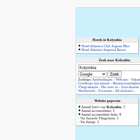
Hotels in Kolymbia
Hotel Atlantica Club Aegean Blue
Hotel Atlantica Imperial Resort
Zoek naar Kolymbia
Zoektips:
Aanbiedingen
-
Webcam
-
Vakan
Goedkope last minute
-
Bezienswaardighe
Vliegvakantie
-
Het weer in
-
Zonvakantie
Weerbericht
-
Excursies
-
All inclusive
-
Website gegevens
Aantal foto's van
Kolymbia
: 2
Aantal accomodaties: 5
Aantal accomodatie links: 8
- Via Sunweb Vliegreizen: 5
- Via Suntip: 3