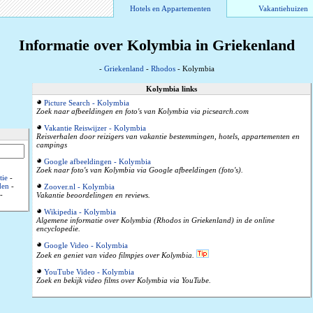
Hotels en Appartementen
Vakantiehuizen
Informatie over Kolymbia in Griekenland
-
Griekenland
-
Rhodos
- Kolymbia
Kolymbia links
Picture Search - Kolymbia
Zoek naar afbeeldingen en foto's van Kolymbia via picsearch.com
Vakantie Reiswijzer - Kolymbia
Reisverhalen door reizigers van vakantie bestemmingen, hotels, appartementen en
campings
Google afbeeldingen - Kolymbia
Zoek naar foto's van Kolymbia via Google afbeeldingen (foto's).
tie
-
den
-
Zoover.nl - Kolymbia
-
Vakantie beoordelingen en reviews.
Wikipedia - Kolymbia
Algemene informatie over Kolymbia (Rhodos in Griekenland) in de online
encyclopedie.
Google Video - Kolymbia
Zoek en geniet van video filmpjes over Kolymbia.
YouTube Video - Kolymbia
Zoek en bekijk video films over Kolymbia via YouTube.