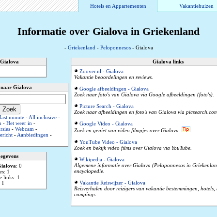
Hotels en Appartementen
Vakantiehuizen
Informatie over Gialova in Griekenland
-
Griekenland
-
Peloponnesos
- Gialova
 Gialova
Gialova links
Zoover.nl - Gialova
Vakantie beoordelingen en reviews.
 naar Gialova
Google afbeeldingen - Gialova
Zoek naar foto's van Gialova via Google afbeeldingen (foto's).
Picture Search - Gialova
Zoek naar afbeeldingen en foto's van Gialova via picsearch.co
ast minute
-
All inclusive
-
n
-
Het weer in
-
Google Video - Gialova
rsies
-
Webcam
-
Zoek en geniet van video filmpjes over Gialova.
ericht
-
Aanbiedingen
-
YouTube Video - Gialova
Zoek en bekijk video films over Gialova via YouTube.
gegevens
Wikipedia - Gialova
Algemene informatie over Gialova (Peloponnesos in Griekenlan
ialova
: 0
encyclopedie.
es: 1
 links: 1
Vakantie Reiswijzer - Gialova
 1
Reisverhalen door reizigers van vakantie bestemmingen, hotels
campings