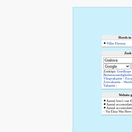
Hotels in
Villas Eleonas
Zoek
Zoektips:
Goedkope l
Bezienswaardighede
Vliegvakantie
-
Excu
Zonvakantie
-
Weerb
Vakantie
-
Website 
Aantal foto's van
G
Aantal accomodati
Aantal accomodatie
- Via Eliza Was Here: