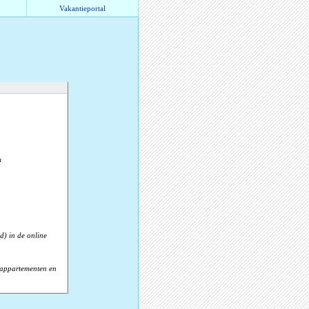
Vakantieportal
m
d) in de online
, appartementen en