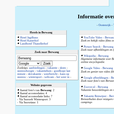
Informatie ove
-
Oostenrijk
-
Hotels in Berwang
Hotel Jagdhaus
YouTube Video - Berwan
Hotel Kaiserhof
Zoek en bekijk video films 
Landhotel Thanellerhof
Picture Search - Berwang
Zoek naar afbeeldingen en 
Zoek naar Berwang
Wikipedia - Berwang
Algemene informatie over Be
online encyclopedie.
Zoektips:
aanbiedingen
-
vakantie
-
skien
-
Google Video - Berwang
sneeuwhoogte
-
vakantiehuis
-
goedkope last
Zoek en geniet van video fi
minute
-
skivakantie
-
weerbericht
-
kans op
sneeuw
-
wintersport
-
webcam
-
het weer in
-
Google afbeeldingen - B
Zoek naar foto's van Berwan
Website gegevens
Zoover.nl - Berwang
Vakantie beoordelingen en r
Aantal foto's van
Berwang
: 2
Aantal accomodaties: 4
Vakantie Reiswijzer - Be
Aantal accomodatie links: 7
Reisverhalen door reizigers
- Via Sunweb Wintersport: 3
campings
- Via Snowtime: 1