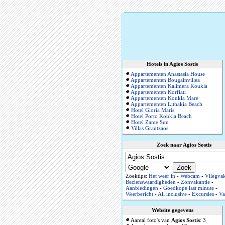
Hotels in Agios Sostis
Appartementen Anastasia House
Appartementen Bougainvillea
Appartementen Kalimera Koukla
Appartementen Korfiati
Appartementen Koukla Mare
Appartementen Lithakia Beach
Hotel Gloria Maris
Hotel Porto Koukla Beach
Hotel Zante Sun
Villas Grantzaos
Zoek naar Agios Sostis
Zoektips:
Het weer in
-
Webcam
-
Vliegvak
Bezienswaardigheden
-
Zonvakantie
-
Aanbiedingen
-
Goedkope last minute
-
Weerbericht
-
All inclusive
-
Excursies
-
Va
Website gegevens
Aantal foto's van
Agios Sostis
: 3