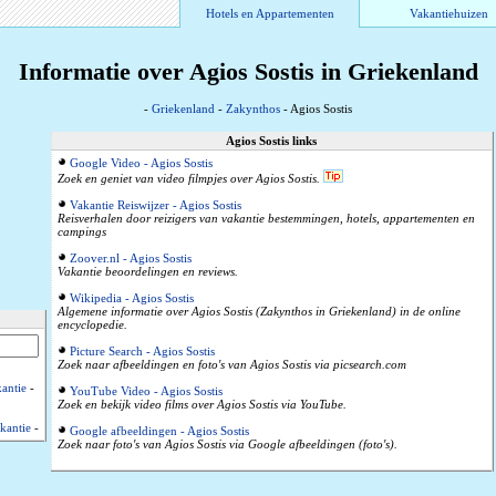
Hotels en Appartementen
Vakantiehuizen
Informatie over Agios Sostis in Griekenland
-
Griekenland
-
Zakynthos
- Agios Sostis
Agios Sostis links
Google Video - Agios Sostis
Zoek en geniet van video filmpjes over Agios Sostis.
Vakantie Reiswijzer - Agios Sostis
Reisverhalen door reizigers van vakantie bestemmingen, hotels, appartementen en
campings
Zoover.nl - Agios Sostis
Vakantie beoordelingen en reviews.
Wikipedia - Agios Sostis
Algemene informatie over Agios Sostis (Zakynthos in Griekenland) in de online
encyclopedie.
Picture Search - Agios Sostis
Zoek naar afbeeldingen en foto's van Agios Sostis via picsearch.com
antie
-
YouTube Video - Agios Sostis
Zoek en bekijk video films over Agios Sostis via YouTube.
kantie
-
Google afbeeldingen - Agios Sostis
Zoek naar foto's van Agios Sostis via Google afbeeldingen (foto's).