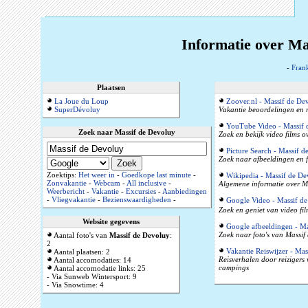
Informatie over Ma
-
Frank
Plaatsen
La Joue du Loup
Zoover.nl - Massif de De
SuperDévoluy
Vakantie beoordelingen en r
YouTube Video - Massif 
Zoek naar Massif de Devoluy
Zoek en bekijk video films 
Picture Search - Massif 
Zoek naar afbeeldingen en f
Zoektips:
Het weer in
-
Goedkope last minute
-
Wikipedia - Massif de De
Zonvakantie
-
Webcam
-
All inclusive
-
Algemene informatie over Ma
Weerbericht
-
Vakantie
-
Excursies
-
Aanbiedingen
-
Vliegvakantie
-
Bezienswaardigheden
-
Google Video - Massif d
Zoek en geniet van video fil
Website gegevens
Google afbeeldingen - Ma
Zoek naar foto's van Massif
Aantal foto's van
Massif de Devoluy
:
2
Vakantie Reiswijzer - Ma
Aantal plaatsen: 2
Reisverhalen door reizigers
Aantal accomodaties: 14
campings
Aantal accomodatie links: 25
- Via Sunweb Wintersport: 9
- Via Snowtime: 4